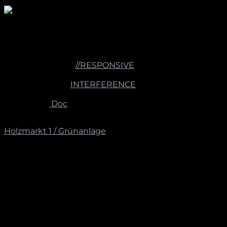
Photos: Eberhard Weible
IM ANSCHLUSS
2019 | Halifax [ca],
//RESPONSIVE
International Light
Art Project
2018 | Tunis [tn],
INTERFERENCE
International Light
Art Project
Tilen Sepič:
Doc
[/one_half][one_half_last padding=“6px 6px 6px 6px“]
Holzmarkt 1 / Grünanlage
TILEN SEPIC
Light Oscillator
LED, Kugeln, Kabel, elekrische Motoren, Individual-
Steuerung
[2016/2018]
Die Installation besteht aus drei Lichtkugeln, die je an
einem langen Kabel im Baum aufgehängt sind. Sie
werden durch elektrische Motoren in Bewegung