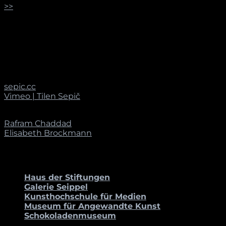
>>
AUSBILDUNG
2003 | Ljubljana [sj], Hochschule für Design und
Fotografie
LINKS
sepic.cc
Vimeo | Tilen Sepič
[/one_half_last]
Rafram Chaddad
Elisabeth Brockmann
PARTNER_INNEN
Haus der Stiftungen
Galerie Seippel
Kunsthochschule für Medien
Museum für Angewandte Kunst
Schokoladenmuseum