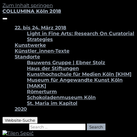
Zum Inhalt springen
COLLUMINA Köln 2018
22. bis 24. März 2018
Light in Fine Arts: Research On Curatorial
Strategies
Kunstwerke
Künstler_innen-Texte
Standorte
Bauwens Gruppe | Ebner Stolz
Haus der Stiftungen
Kunsthochschule für Medien Köln [KHM]
Museum für Angewandte Kunst Köln
[MAKK]
Römerturm
Schokoladenmuseum Köln
St. Maria im Kapitol
2020
Website-Suche
Search for:
Search