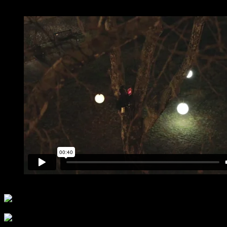
[one_half padding=“6px 6px 6px 6px“]
Video: Tilen Sepič