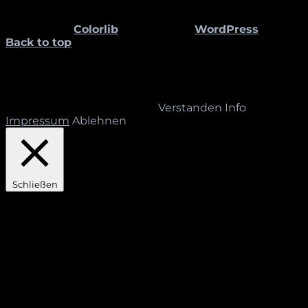
58300 Wetter
Theme von
Colorlib
Powered by
WordPress
Back to top
Diese Website sammelt keine Informationen, Daten
oder Kontakte über ihre Leser_innen. Die
vorhandenen Cookies dienen ausschließlich der
Dokumentation der Sitzungen der Mitarbeiter_innen
des STUDIO BETTINA PELZ.
Verstanden
Info
Impressum
Ablehnen
Schließen
Privacy Overview
This website uses cookies to improve your experience
while you navigate through the website. Out of these,
the cookies that are categorized as necessary are
stored on your browser as they are essential for the
working of basic functionalities of the website. We
also use third-party cookies that help us analyze and