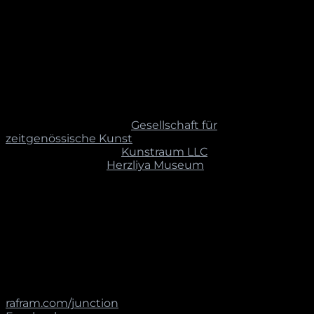
Interventionen, die sich auf religiöse Zeichen,
Attribute und Symbole beziehen. Er reflektiert die Art
und Weise wie sie im Alltag vorkommen und fragt
nach ihrer Relevanz in der Gegenwart. Sein
besonderes Augenmerk gilt jüdischen Sinnbildern,
ihren Codierungen und Transfers.
AUSSTELLUNGEN / PROJEKTE
2016 | Osnabrück [de],
Gesellschaft für
zeitgenössische Kunst
2016 | New York [us],
Kunstraum LLC
2015 | Herzliya [is],
Herzliya Museum
Seit 2004 | Regelmässige Ausstellungs- und
Projekttätigkeit weltweit
AUSBILDUNG
2000-2003 | Jerusalem [is], Musara School of
Photography and New Media
LINKS
rafram.com/junction