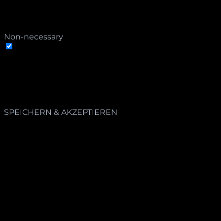
includes cookies that ensures basic functionalities
and security features of the website. These cookies do
not store any personal information.
Non-necessary
Non-necessary
Any cookies that may not be particularly necessary for
the website to function and is used specifically to
collect user personal data via analytics, ads, other
embedded contents are termed as non-necessary
cookies. It is mandatory to procure user consent prior
to running these cookies on your website.
SPEICHERN & AKZEPTIEREN