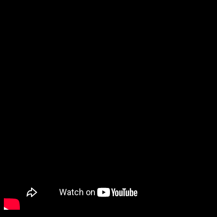
[one_half padding=“6px 6px 6px 6px“]
Photos: Frankie Macaulay
Video: Rafram Chaddad