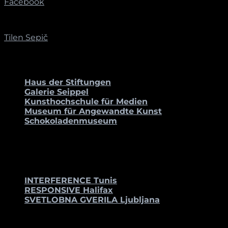
Facebook
[/one_half_last]
Tilen Sepič
PARTNER_INNEN
Haus der Stiftungen
Galerie Seippel
Kunsthochschule für Medien
Museum für Angewandte Kunst
Schokoladenmuseum
UNTERSTÜTZENDE
PARTNER_INNEN
INTERFERENCE Tunis
RESPONSIVE Halifax
SVETLOBNA GVERILA Ljubljana
IM ANSCHLUSS