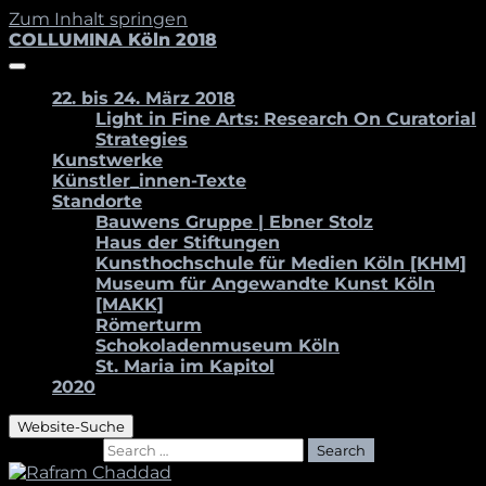
Zum Inhalt springen
COLLUMINA Köln 2018
22. bis 24. März 2018
Light in Fine Arts: Research On Curatorial
Strategies
Kunstwerke
Künstler_innen-Texte
Standorte
Bauwens Gruppe | Ebner Stolz
Haus der Stiftungen
Kunsthochschule für Medien Köln [KHM]
Museum für Angewandte Kunst Köln
[MAKK]
Römerturm
Schokoladenmuseum Köln
St. Maria im Kapitol
2020
Website-Suche
Search for:
Search