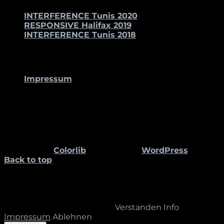
INTERFERENCE Tunis 2020
RESPONSIVE Halifax 2019
INTERFERENCE Tunis 2018
KONTAKT
Impressum
STUDIO BETTINA PELZ
Bettina Pelz
Wacholderstr. 11
58300 Wetter
Theme von
Colorlib
Powered by
WordPress
Back to top
Diese Website sammelt keine Informationen, Daten
oder Kontakte über ihre Leser_innen. Die
vorhandenen Cookies dienen ausschließlich der
Dokumentation der Sitzungen der Mitarbeiter_innen
des STUDIO BETTINA PELZ.
Verstanden
Info
Impressum
Ablehnen