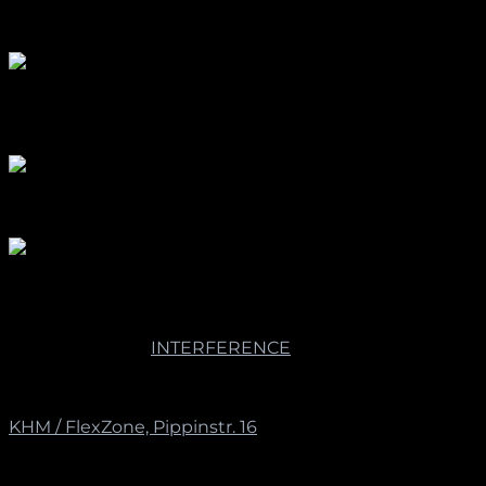
[one_half padding=“6px 6px 6px 6px“]
Photos: Florian Liesenfeld, Liftinger | Sandoval
IM ANSCHLUSS
2018 | Tunis [tn],
INTERFERENCE
International Light
Art Project
[/one_half][one_half_last padding=“6px 6px 6px 6px“]
KHM / FlexZone, Pippinstr. 16
LIFTUNGER | SANDOVAL
RGBW