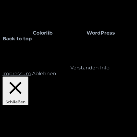
Bettina Pelz
Wacholderstr. 11
58300 Wetter
Theme von
Colorlib
Powered by
WordPress
Back to top
Diese Website sammelt keine Informationen, Daten
oder Kontakte über ihre Leser_innen. Die
vorhandenen Cookies dienen ausschließlich der
Dokumentation der Sitzungen der Mitarbeiter_innen
des STUDIO BETTINA PELZ.
Verstanden
Info
Impressum
Ablehnen
Schließen
Privacy Overview
This website uses cookies to improve your experience
while you navigate through the website. Out of these,