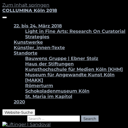
Zum Inhalt springen
COLLUMINA Köln 2018
22. bis 24. März 2018
Light in Fine Arts: Research On Curatorial
Strategies
Kunstwerke
Künstler_innen-Texte
Standorte
Bauwens Gruppe | Ebner Stolz
Haus der Stiftungen
Kunsthochschule für Medien Köln [KHM]
Museum für Angewandte Kunst Köln
[MAKK]
Römerturm
Schokoladenmuseum Köln
St. Maria im Kapitol
2020
Website-Suche
Search for:
Search