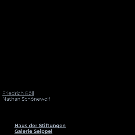
Seit 2009 | Regelmässige Ausstellungs- und
Performancetätigkeit, vor allem in Bogotá [co] und in
Köln [de]
AUSBILDUNG
2017 | Köln [de], Kunsthochschule für Medien Köln,
Studium Mediale Künste [Postgraduierten-
Programm]
2012 – 2015 | Köln [de], Kunsthochschule für Medien
Köln, Studium Design
2009 – 2012 | Köln [de], Kunsthochschule für Medien
Köln, Studium Film / TV
[/one_half_last]
Friedrich Böll
Nathan Schönewolf
PARTNER_INNEN
Haus der Stiftungen
Galerie Seippel